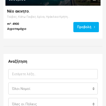
Νέο ακινητο.
Γούβες, Κάτω Γουβες Αρίνα, Ηράκλειο Κρήτης.
m²: 4900
Προβολή
Αγροτεμάχιο
Αναζήτηση
Όλοι Νομοί
Όλες οι Πόλεις