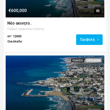
€600,000
Νέο ακινητο..
Γούβες Ηρακλείου Κρητης..
m²: 12000
Προβολή
Οικόπεδο
ΠΏΛΗΣΗ
ΠΡΟΣΦΟΡΆ