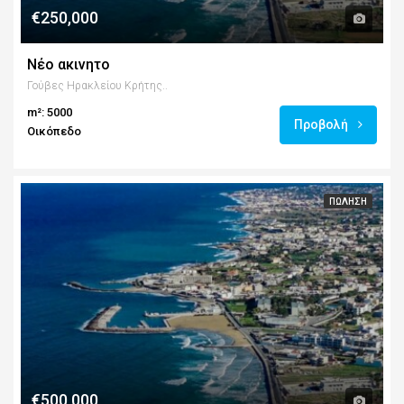
€250,000
Νέο ακινητο
Γούβες Ηρακλείου Κρήτης..
m²: 5000
Προβολή
Οικόπεδο
ΠΏΛΗΣΗ
€500,000