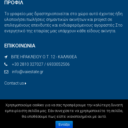
ΠΡΟΦΙΛ
Το γραφείο μας δραστηριοποιείται στο χώρο αυτό έχοντας ήδη
υλοποιήσει πωλήσεις σημαντικών ακινήτων και project σε
επιλεγμένους επενδυτές και ενδιαφερόμενους αγοραστές.Στο
ενεργητικό της εταιρίας μας υπάρχουν κάθε είδους ακίνητα.
ΕΠΙΚΟΙΝΩΝΙΑ
ΒΙΠΕ ΗΡΑΚΛΕΙΟΥ Ο.Τ. 12 - ΚΑΛΛΙΘΕΑ
+30 2810 327027 / 6933052506
info@vaiestate.gr
Contact us
Χρησιμοποιούμε cookies για να σας προσφέρουμε την καλύτερη δυνατή
εμπειρία στη σελίδα μας. Εάν συνεχίσετε να χρησιμοποιείτε τη σελίδα,
θα υποθέσουμε πως είστε ικανοποιημένοι με αυτό.
VaiEstate - All rights reserved - Developed by Intelweb
Εντάξει