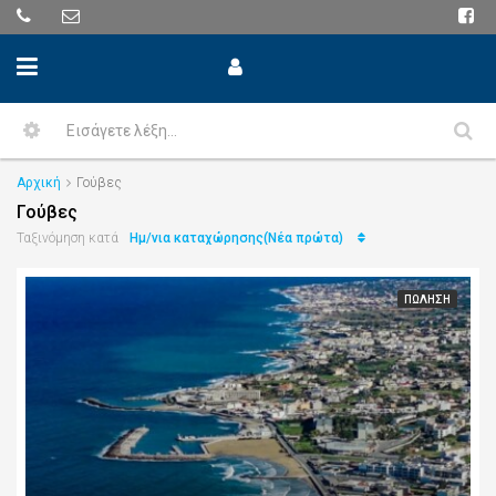
Αρχική
Γούβες
Γούβες
Ημ/νια καταχώρησης(Νέα πρώτα)
Ταξινόμηση κατά
ΠΏΛΗΣΗ