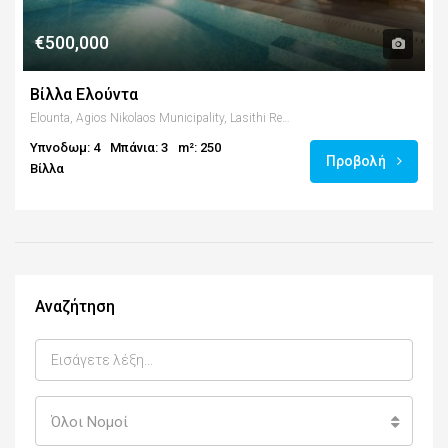
€500,000
Βίλλα Ελούντα
Elounta, Agios Nikolaos Municipality, Lasithi Regional Unit, Region of Crete, Crete, 72053, Greece
Υπνοδωμ: 4
Μπάνια: 3
m²: 250
Προβολή
Βίλλα
Αναζήτηση
Όλοι Νομοί