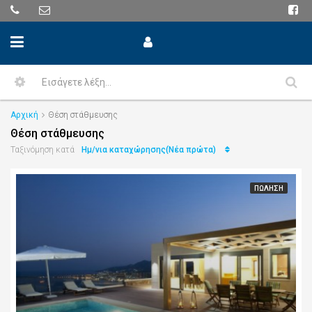
Αρχική
Θέση στάθμευσης
Θέση στάθμευσης
Ημ/νια καταχώρησης(Νέα πρώτα)
Ταξινόμηση κατά
ΠΏΛΗΣΗ