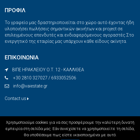
ΠΡΟΦΙΛ
Το γραφείο μας δραστηριοποιείται στο χώρο αυτό έχοντας ήδη
υλοποιήσει πωλήσεις σημαντικών ακινήτων και project σε
επιλεγμένους επενδυτές και ενδιαφερόμενους αγοραστές.Στο
ενεργητικό της εταιρίας μας υπάρχουν κάθε είδους ακίνητα.
ΕΠΙΚΟΙΝΩΝΙΑ
ΒΙΠΕ ΗΡΑΚΛΕΙΟΥ Ο.Τ. 12 - ΚΑΛΛΙΘΕΑ
+30 2810 327027 / 6933052506
info@vaiestate.gr
Contact us
Χρησιμοποιούμε cookies για να σας προσφέρουμε την καλύτερη δυνατή
εμπειρία στη σελίδα μας. Εάν συνεχίσετε να χρησιμοποιείτε τη σελίδα,
θα υποθέσουμε πως είστε ικανοποιημένοι με αυτό.
VaiEstate - All rights reserved - Developed by Intelweb