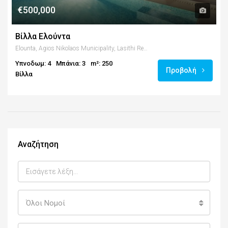
€500,000
Βίλλα Ελούντα
Elounta, Agios Nikolaos Municipality, Lasithi Regional Unit, Region of Crete, Crete, 72053, Greece
Υπνοδωμ: 4
Μπάνια: 3
m²: 250
Προβολή
Βίλλα
Αναζήτηση
Όλοι Νομοί