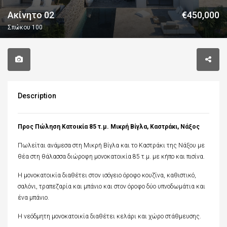
Ακίνητο 02
€450,000
Σπώκου 100
Description
Προς Πώληση Κατοικία 85 τ.μ. Μικρή Βίγλα, Καστράκι, Νάξος
Πωλείται ανάμεσα στη Μικρή Βίγλα και το Καστράκι της Νάξου με
θέα στη θάλασσα διώροφη μονοκατοικία 85 τ.μ. με κήπο και πισίνα.
Η μονοκατοικία διαθέτει στον ισόγειο όροφο κουζίνα, καθιστικό,
σαλόνι, τραπεζαρία και μπάνιο και στον όροφο δύο υπνοδωμάτια και
ένα μπάνιο.
Η νεόδμητη μονοκατοικία διαθέτει κελάρι και χώρο στάθμευσης.