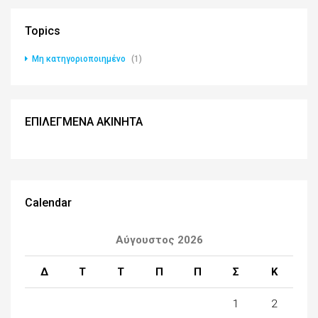
Topics
Μη κατηγοριοποιημένο
(1)
ΕΠΙΛΕΓΜΕΝΑ ΑΚΙΝΗΤΑ
Calendar
Αύγουστος 2026
Δ
Τ
Τ
Π
Π
Σ
Κ
1
2