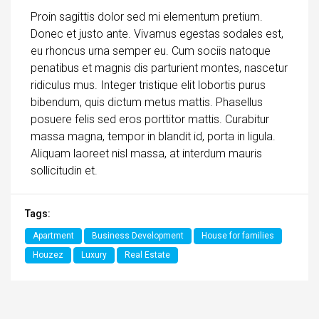
Proin sagittis dolor sed mi elementum pretium.
Donec et justo ante. Vivamus egestas sodales est,
eu rhoncus urna semper eu. Cum sociis natoque
penatibus et magnis dis parturient montes, nascetur
ridiculus mus. Integer tristique elit lobortis purus
bibendum, quis dictum metus mattis. Phasellus
posuere felis sed eros porttitor mattis. Curabitur
massa magna, tempor in blandit id, porta in ligula.
Aliquam laoreet nisl massa, at interdum mauris
sollicitudin et.
Tags:
Apartment
Business Development
House for families
Houzez
Luxury
Real Estate